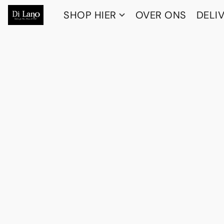
SHOP HIER
OVER ONS
DELI