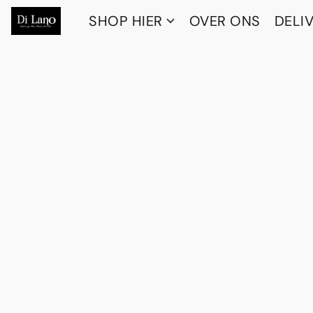
SHOP HIER
OVER ONS
DELI