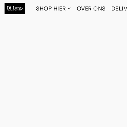
SHOP HIER
OVER ONS
DELI