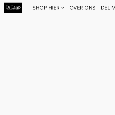
SHOP HIER
OVER ONS
DELI