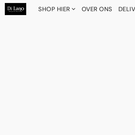
SHOP HIER
OVER ONS
DELI