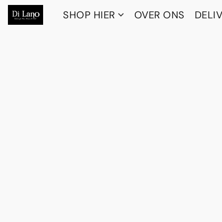
SHOP HIER
OVER ONS
DELI