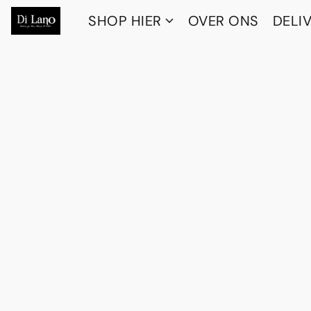
SHOP HIER
OVER ONS
DELI