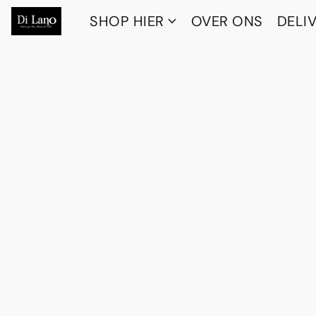
SHOP HIER
OVER ONS
DELI