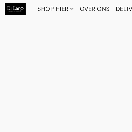
SHOP HIER
OVER ONS
DELI