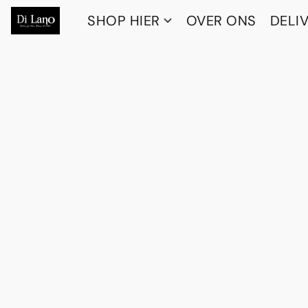
SHOP HIER
OVER ONS
DELI