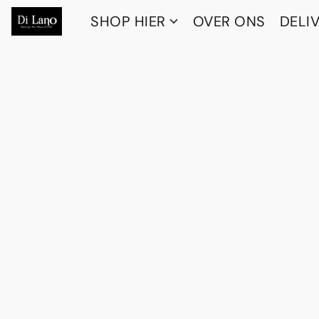
SHOP HIER
OVER ONS
DELI