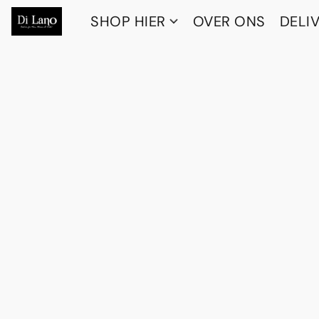
SHOP HIER
OVER ONS
DELI