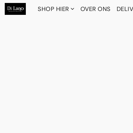
SHOP HIER
OVER ONS
DELI