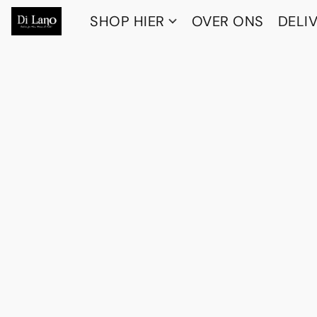
SHOP HIER
OVER ONS
DELI