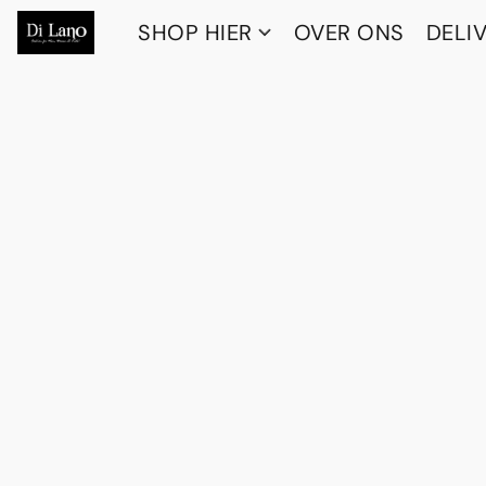
SHOP HIER
OVER ONS
DELI