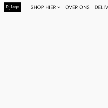
SHOP HIER
OVER ONS
DELI