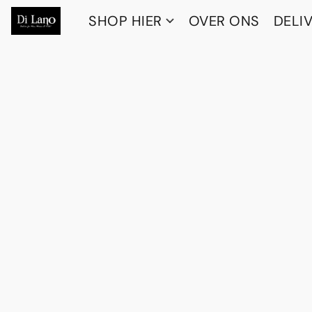
SHOP HIER
OVER ONS
DELI