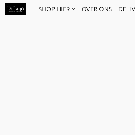
SHOP HIER
OVER ONS
DELI