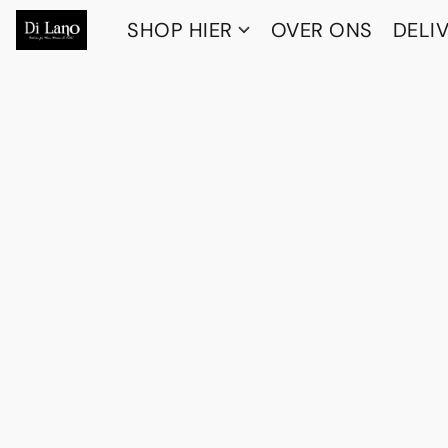
SHOP HIER
OVER ONS
DELI