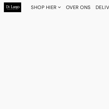
SHOP HIER
OVER ONS
DELI