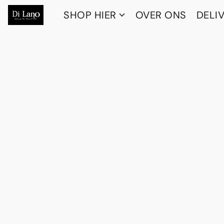
SHOP HIER
OVER ONS
DELI