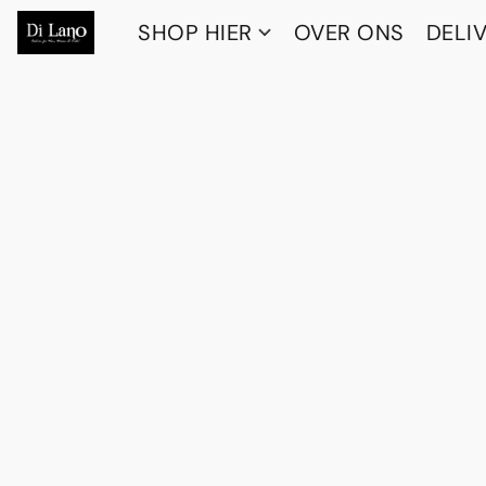
SHOP HIER
OVER ONS
DELI